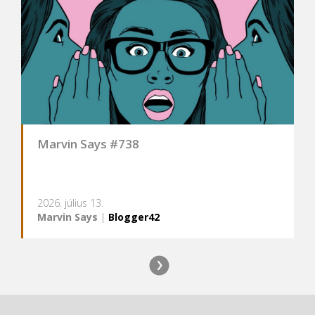
Marvin Says #738
2026. július 13.
Marvin Says
|
Blogger42