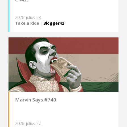
2026. július 28.
Take a Ride
|
Blogger42
Marvin Says #740
2026. július 27.