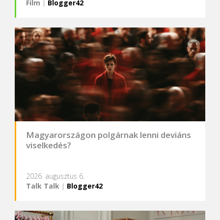
Film
|
Blogger42
Magyarországon polgárnak lenni deviáns
viselkedés?
2026. augusztus 6.
Talk Talk
|
Blogger42