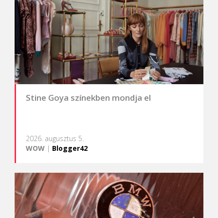
Stine Goya színekben mondja el
2026. augusztus 5.
WOW
|
Blogger42