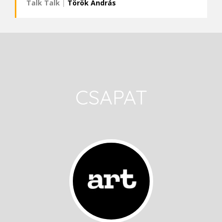
Talk Talk
|
Török András
CSAPAT