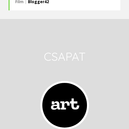
Film
|
Blogger42
CSAPAT