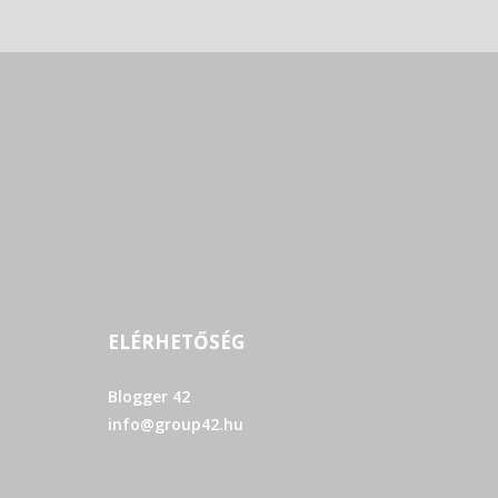
ELÉRHETŐSÉG
Blogger 42
info@group42.hu