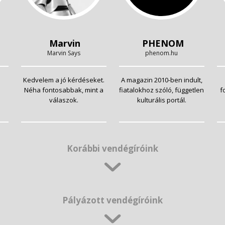
Marvin
PHENOM
Marvin Says
phenom.hu
Kedvelem a jó kérdéseket.
A magazin 2010-ben indult,
Néha fontosabbak, mint a
fiatalokhoz szóló, független
f
válaszok.
kulturális portál.
Korábbi vendégíróink
Pályázott vendégíróink