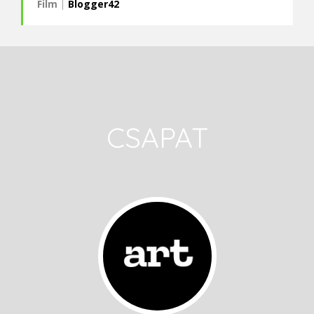
Film
|
Blogger42
CSAPAT