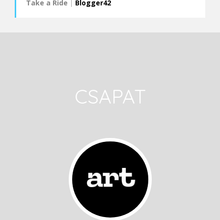
Take a Ride
|
Blogger42
CSAPAT