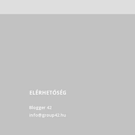
ELÉRHETŐSÉG
Blogger 42
info@group42.hu