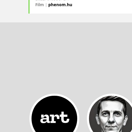
Film
|
phenom.hu