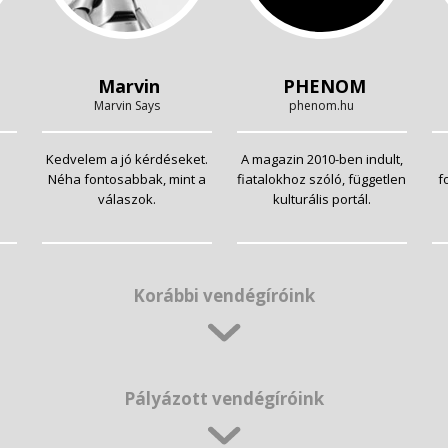
Marvin
PHENOM
Marvin Says
phenom.hu
Kedvelem a jó kérdéseket.
A magazin 2010-ben indult,
Néha fontosabbak, mint a
fiatalokhoz szóló, független
f
válaszok.
kulturális portál.
Korábbi vendégíróink
Pályázott vendégíróink