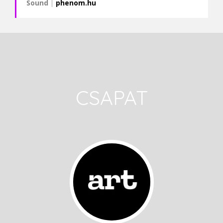
Sound
|
phenom.hu
CSAPAT