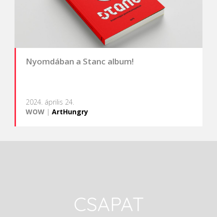
Nyomdában a Stanc album!
2024. április 24.
WOW
|
ArtHungry
CSAPAT