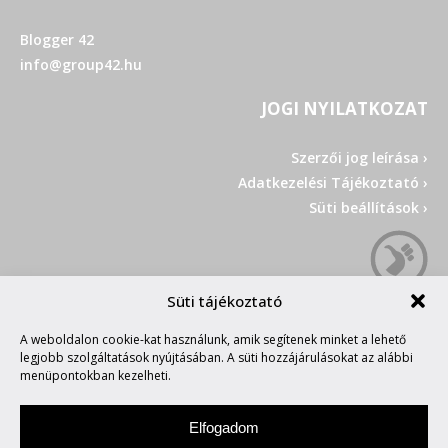
Blogger 42
info@group42.hu
JOGI NYILATKOZAT
Szerzői jog leírása ›
Adatkezelési Tájékoztató ›
Süti beállítások ›
Süti tájékoztató
A weboldalon cookie-kat használunk, amik segítenek minket a lehető
legjobb szolgáltatások nyújtásában. A süti hozzájárulásokat az alábbi
menüpontokban kezelheti.
Elfogadom