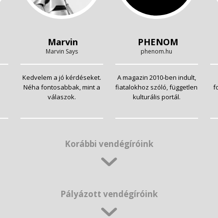
Marvin
PHENOM
Marvin Says
phenom.hu
Kedvelem a jó kérdéseket.
A magazin 2010-ben indult,
Néha fontosabbak, mint a
fiatalokhoz szóló, független
f
válaszok.
kulturális portál.
Korábbi vendégíróink
Pályázott vendégíróink