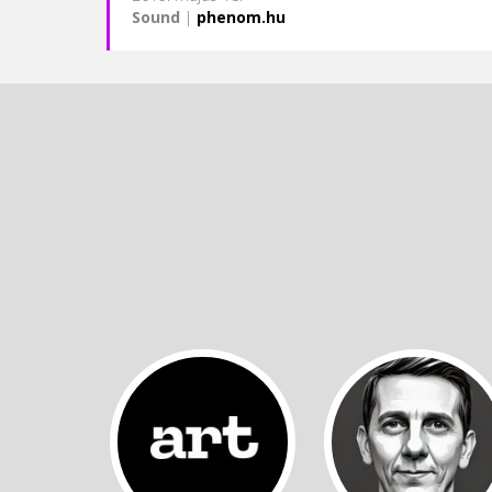
Sound
|
phenom.hu