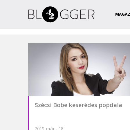
Magazin
Csapat
Kapcsolat
MAGAZ
Szécsi Böbe keserédes popdala
2019. május 18.