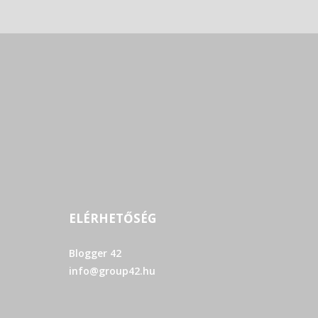
ELÉRHETŐSÉG
Blogger 42
info@group42.hu