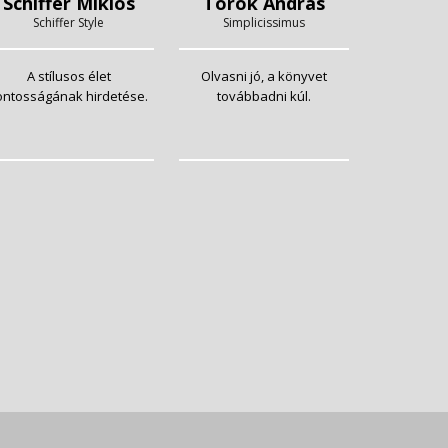
Schiffer Miklós
Török András
Schiffer Style
Simplicissimus
A stílusos élet
Olvasni jó, a könyvet
ontosságának hirdetése.
továbbadni kúl.