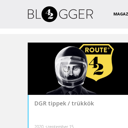
Magazin
Csapat
Kapcsolat
MAGAZ
DGR tippek / trükkök
2020. szeptember 15.