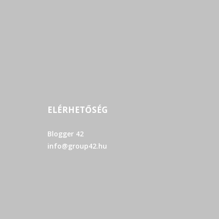
ELÉRHETŐSÉG
Blogger 42
info@group42.hu