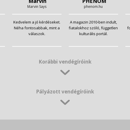
Marvin
PHENOM
Marvin Says
phenom.hu
Kedvelem a jó kérdéseket.
A magazin 2010-ben indult,
Néha fontosabbak, mint a
fiatalokhoz szóló, független
f
válaszok.
kulturális portál.
Korábbi vendégíróink
Pályázott vendégíróink