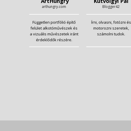
ArtHungry
Kutvölgyi Pál
arthungry.com
Blogger42
Független portfólió építő
Írni, olvasni, fotózni és
felület alkotóművészek és
motorozni szeretek,
a vizuális művészetek iránt
számolni tudok.
érdeklődők részére.