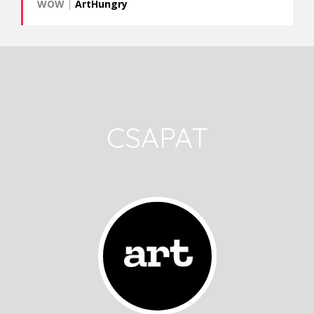
WOW
|
ArtHungry
CSAPAT