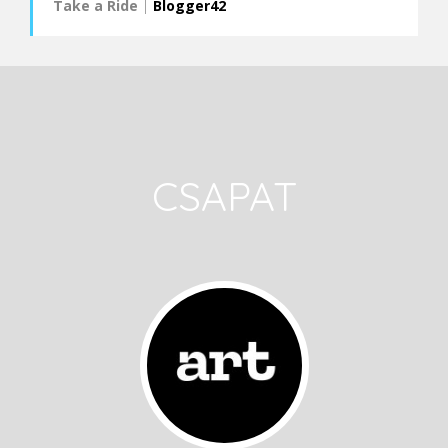
Take a Ride
|
Blogger42
CSAPAT