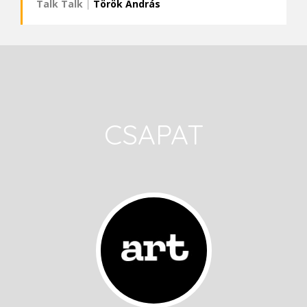
Talk Talk
|
Török András
CSAPAT