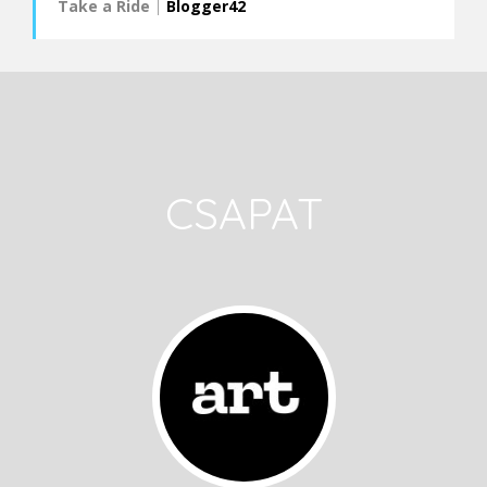
Take a Ride
|
Blogger42
CSAPAT