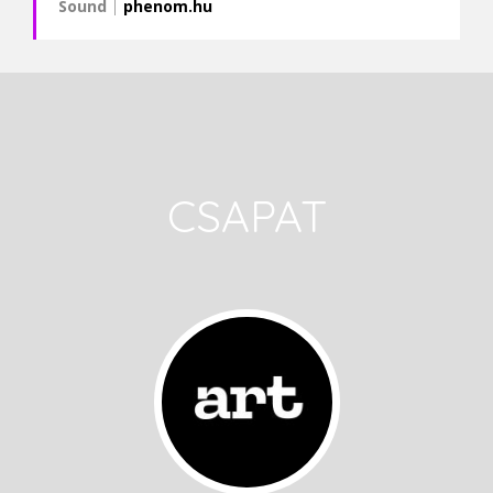
Sound
|
phenom.hu
CSAPAT