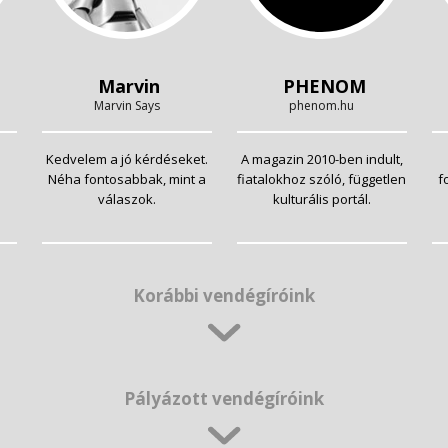
Marvin
PHENOM
Marvin Says
phenom.hu
Kedvelem a jó kérdéseket.
A magazin 2010-ben indult,
Néha fontosabbak, mint a
fiatalokhoz szóló, független
f
válaszok.
kulturális portál.
Korábbi vendégíróink
Pályázott vendégíróink