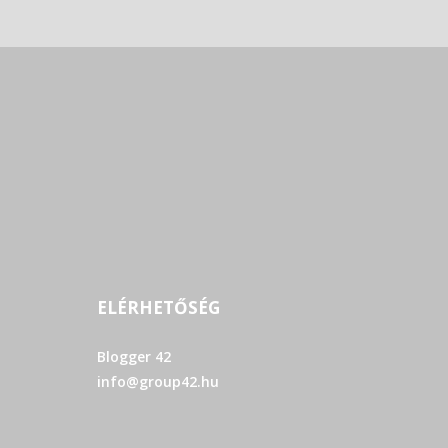
ELÉRHETŐSÉG
Blogger 42
info@group42.hu