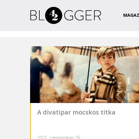
Magazin
Csapat
Kapcsolat
MAGAZ
A divatipar mocskos titka
2021. szeptember 26.