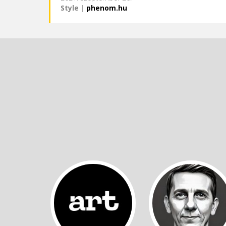
Style
|
phenom.hu