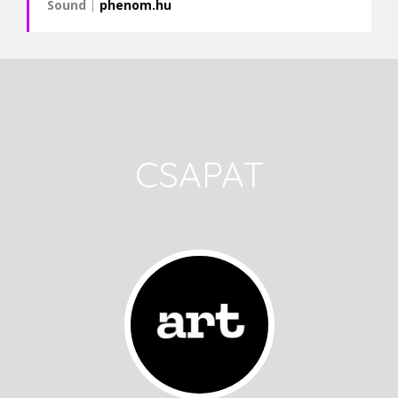
Sound
|
phenom.hu
CSAPAT