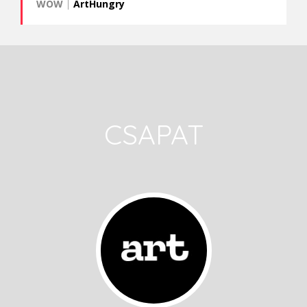
WOW
|
ArtHungry
CSAPAT