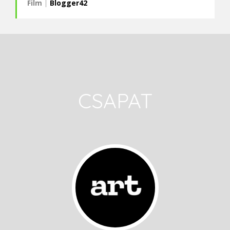
Film
|
Blogger42
CSAPAT