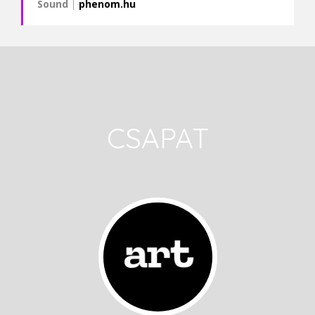
Sound
|
phenom.hu
CSAPAT