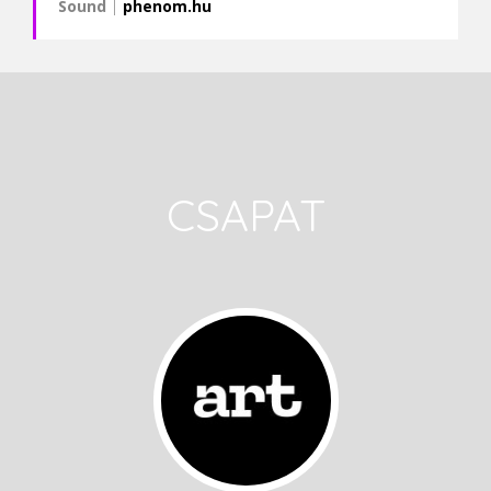
Sound
|
phenom.hu
CSAPAT