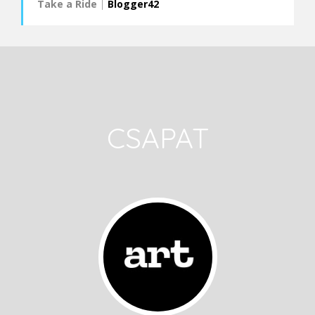
Take a Ride
|
Blogger42
CSAPAT