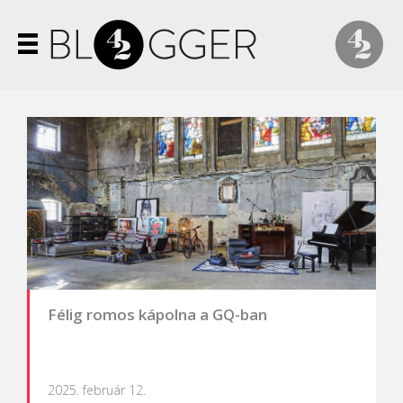
Félig romos kápolna a GQ-ban
2025. február 12.