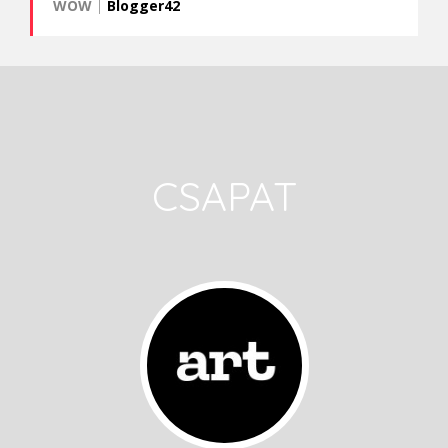
WOW
|
Blogger42
CSAPAT