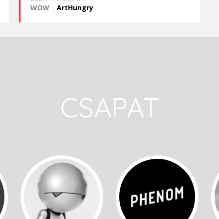
WOW
|
ArtHungry
CSAPAT