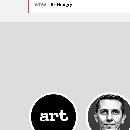
WOW
|
ArtHungry