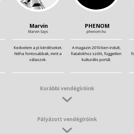
Marvin
PHENOM
Marvin Says
phenom.hu
Kedvelem a jó kérdéseket.
A magazin 2010-ben indult,
Néha fontosabbak, mint a
fiatalokhoz szóló, független
f
válaszok.
kulturális portál.
Korábbi vendégíróink
Pályázott vendégíróink