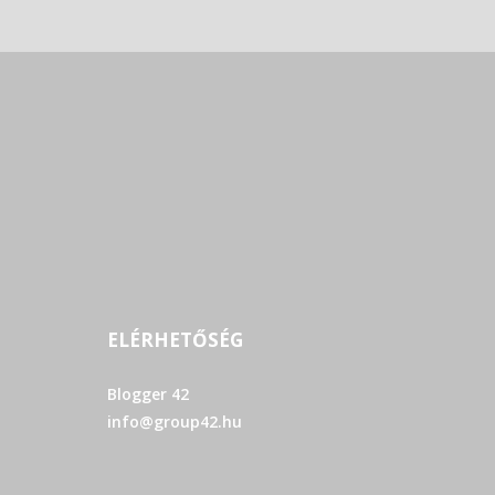
ELÉRHETŐSÉG
Blogger 42
info@group42.hu