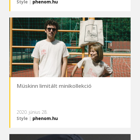
Style
|
phenom.hu
Müskinn limitált minikollekció
2020. június 28.
Style
|
phenom.hu