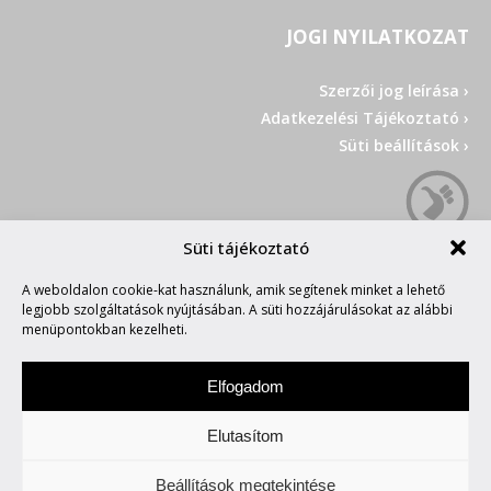
JOGI NYILATKOZAT
Szerzői jog leírása ›
Adatkezelési Tájékoztató ›
Süti beállítások ›
Süti tájékoztató
A weboldalon cookie-kat használunk, amik segítenek minket a lehető
legjobb szolgáltatások nyújtásában. A süti hozzájárulásokat az alábbi
menüpontokban kezelheti.
Elfogadom
Elutasítom
Impresszum
• Copyright © 2026 Group 42
Beállítások megtekintése