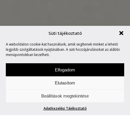
Süti tájékoztató
ÚJ DAIGE KOLLEKCIÓ
A weboldalon cookie-kat használunk, amik segítenek minket a lehető
ÉRKEZIK!
legjobb szolgáltatások nyújtásában. A süti hozzájárulásokat az alábbi
menüpontokban kezelheti.
Elfogadom
Elutasítom
Vasárnap a stílusról és az életről esik szó.
Beállítások megtekintése
Life/Style.
Adatkezelési Tájékoztató