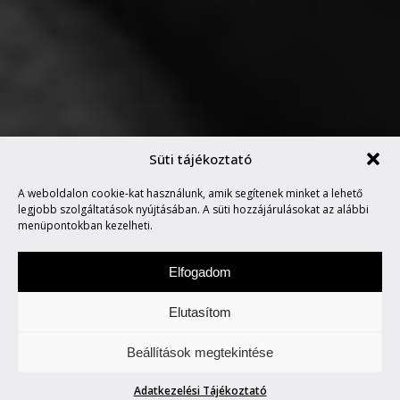
Süti tájékoztató
A weboldalon cookie-kat használunk, amik segítenek minket a lehető
ELEGANCIA
legjobb szolgáltatások nyújtásában. A süti hozzájárulásokat az alábbi
menüpontokban kezelheti.
Elfogadom
Elutasítom
Vasárnap a stílusról és az életről esik szó.
Beállítások megtekintése
Life/Style.
Adatkezelési Tájékoztató