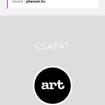
Sound
|
phenom.hu
CSAPAT