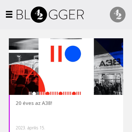
20 éves az A38!
2023. április 15.