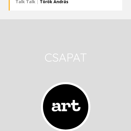
Talk Talk
|
Török András
CSAPAT