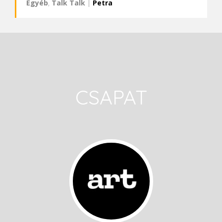
Egyéb
,
Talk Talk
|
Petra
CSAPAT