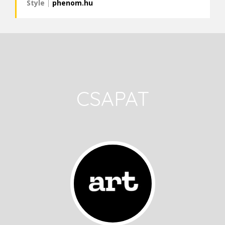
Style
|
phenom.hu
CSAPAT