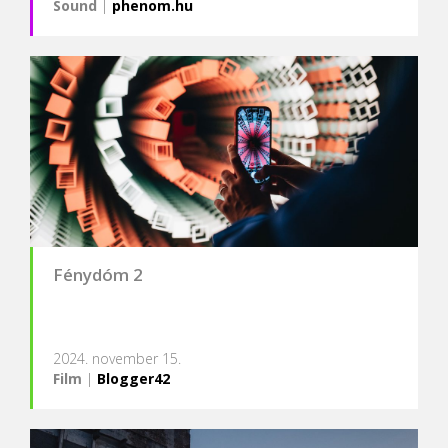
Sound
|
phenom.hu
Fénydóm 2
2024. november 15.
Film
|
Blogger42