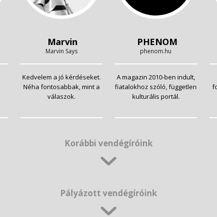
Marvin
PHENOM
Marvin Says
phenom.hu
Kedvelem a jó kérdéseket.
A magazin 2010-ben indult,
Néha fontosabbak, mint a
fiatalokhoz szóló, független
f
válaszok.
kulturális portál.
Korábbi vendégíróink
Pályázott vendégíróink