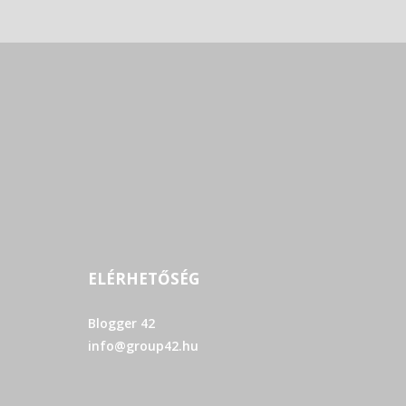
ELÉRHETŐSÉG
Blogger 42
info@group42.hu