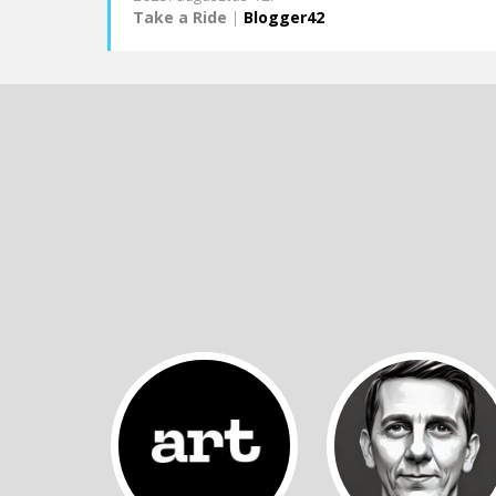
Take a Ride
|
Blogger42