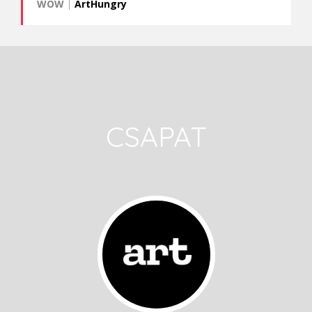
WOW
|
ArtHungry
CSAPAT