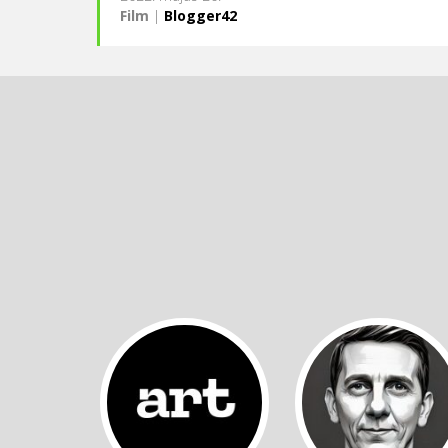
Film
|
Blogger42