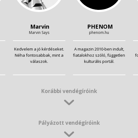
Marvin
PHENOM
Marvin Says
phenom.hu
Kedvelem a jó kérdéseket.
A magazin 2010-ben indult,
Néha fontosabbak, mint a
fiatalokhoz szóló, független
f
válaszok.
kulturális portál.
Korábbi vendégíróink
Pályázott vendégíróink