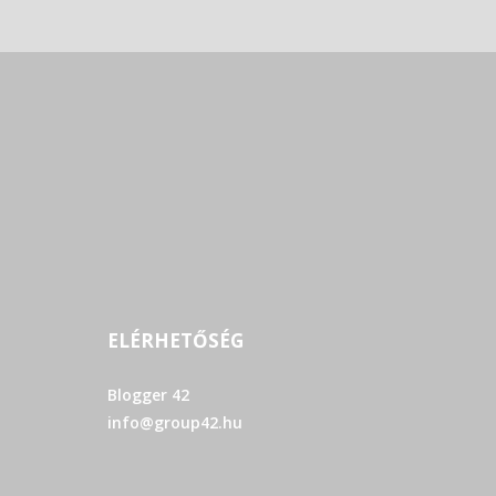
ELÉRHETŐSÉG
Blogger 42
info@group42.hu