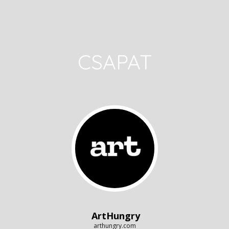
CSAPAT
ArtHungry
arthungry.com