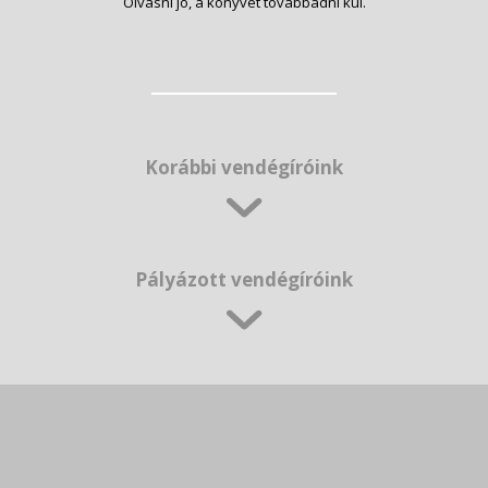
Olvasni jó, a könyvet továbbadni kúl.
Korábbi vendégíróink
Pályázott vendégíróink