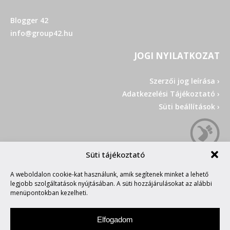
Blogger 42
info@group42.hu
JOGI NYILATKOZAT
Szerzői jog leírása ›
Adatkezelési Tájékoztató ›
Süti beállítások ›
Süti tájékoztató
A weboldalon cookie-kat használunk, amik segítenek minket a lehető
legjobb szolgáltatások nyújtásában. A süti hozzájárulásokat az alábbi
menüpontokban kezelheti.
Elfogadom