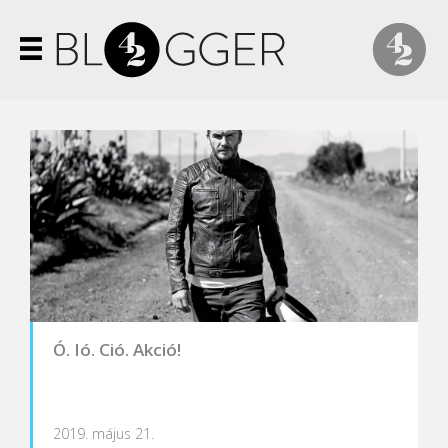
Ó. Ió. Ció. Akció!
2019. május 21.