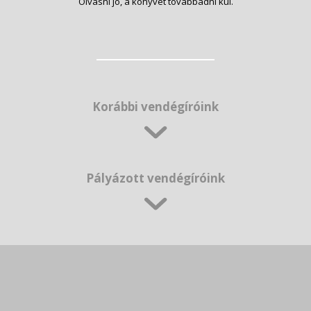
Olvasni jó, a könyvet továbbadni kúl.
Korábbi vendégíróink
Pályázott vendégíróink