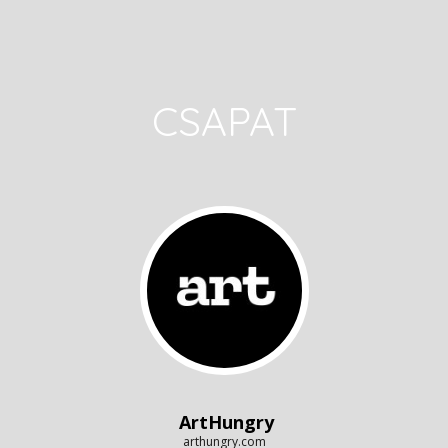
CSAPAT
ArtHungry
arthungry.com