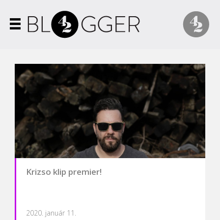
Krizso klip premier!
2020. január 11.