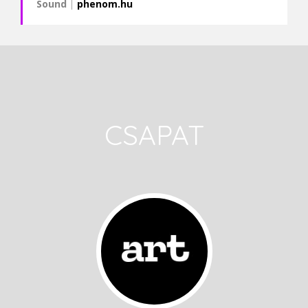
Sound
|
phenom.hu
CSAPAT