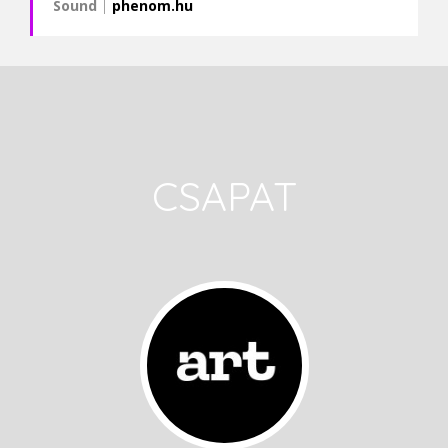
Sound
|
phenom.hu
CSAPAT