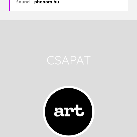
Sound
|
phenom.hu
CSAPAT