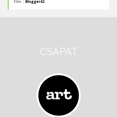
Film
|
Blogger42
CSAPAT