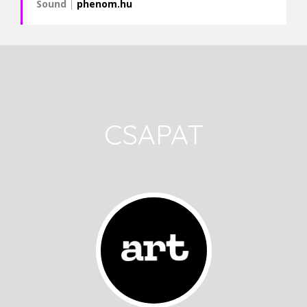
Sound
|
phenom.hu
CSAPAT