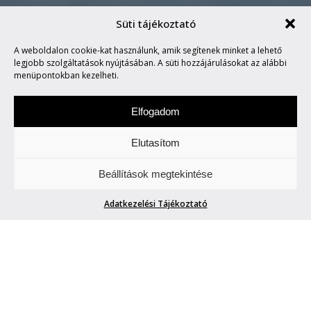
Süti tájékoztató
A weboldalon cookie-kat használunk, amik segítenek minket a lehető
WORKSHIP
legjobb szolgáltatások nyújtásában. A süti hozzájárulásokat az alábbi
menüpontokban kezelheti.
Elfogadom
Elutasítom
Szombat a zene napja. Figyeljetek és
Beállítások megtekintése
hallgassatok minket.
Adatkezelési Tájékoztató
WORKSHIP
phenom.hu
| 2018. május 12.