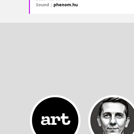
Sound
|
phenom.hu