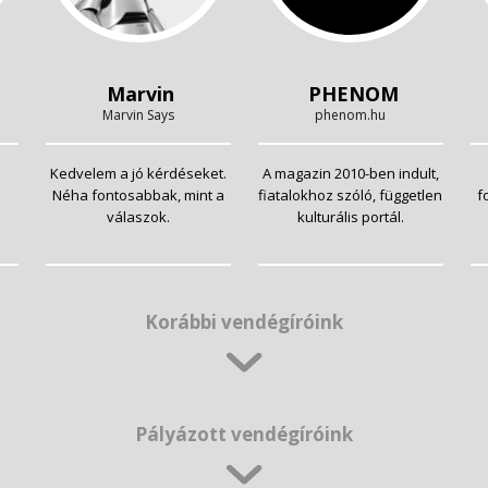
Marvin
PHENOM
Marvin Says
phenom.hu
Kedvelem a jó kérdéseket.
A magazin 2010-ben indult,
Néha fontosabbak, mint a
fiatalokhoz szóló, független
f
válaszok.
kulturális portál.
Korábbi vendégíróink
Pályázott vendégíróink