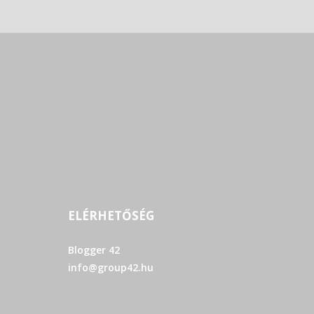
ELÉRHETŐSÉG
Blogger 42
info@group42.hu