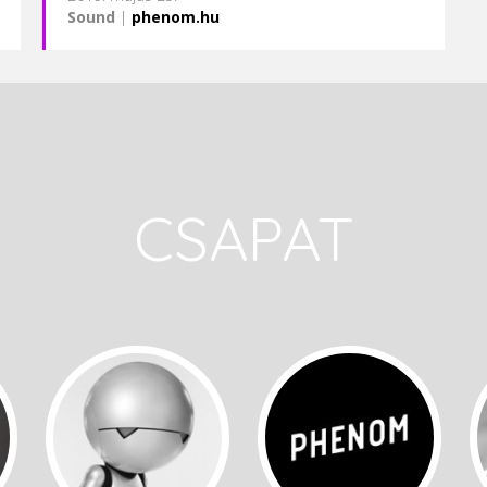
Sound
|
phenom.hu
CSAPAT