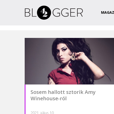
Magazin
Csapat
Kapcsolat
MAGAZ
Sosem hallott sztorik Amy
Winehouse-ról
2021. július 10.