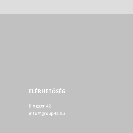
ELÉRHETŐSÉG
Blogger 42
info@group42.hu