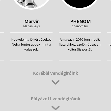
Marvin
PHENOM
Marvin Says
phenom.hu
Kedvelem a jó kérdéseket.
A magazin 2010-ben indult,
Néha fontosabbak, mint a
fiatalokhoz szóló, független
f
válaszok.
kulturális portál.
Korábbi vendégíróink
Pályázott vendégíróink