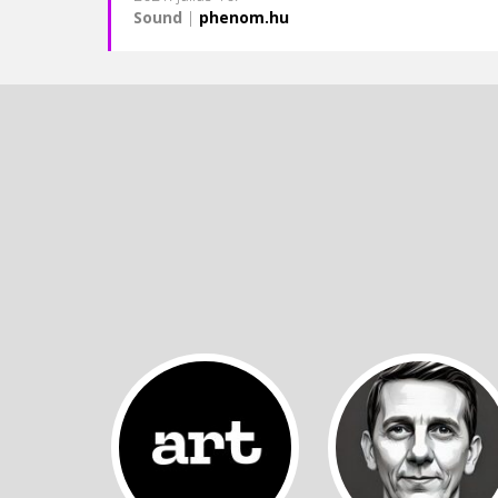
Sound
|
phenom.hu