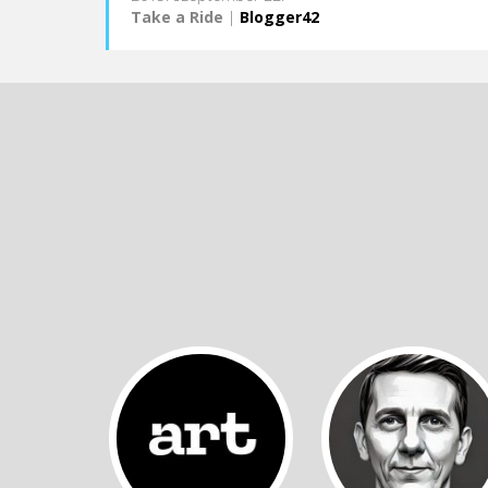
Take a Ride
|
Blogger42