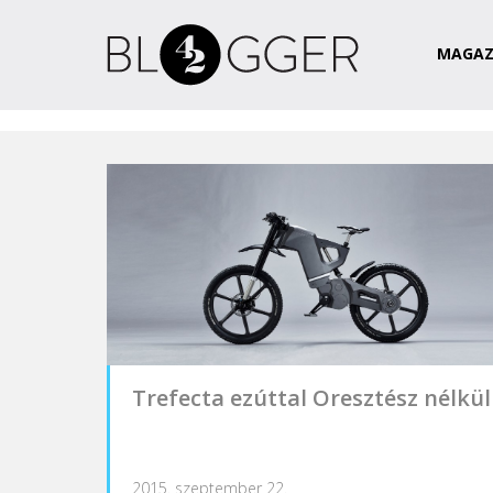
Magazin
Csapat
Kapcsolat
MAGAZ
Trefecta ezúttal Oresztész nélkül
2015. szeptember 22.