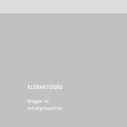
ELÉRHETŐSÉG
Blogger 42
info@group42.hu