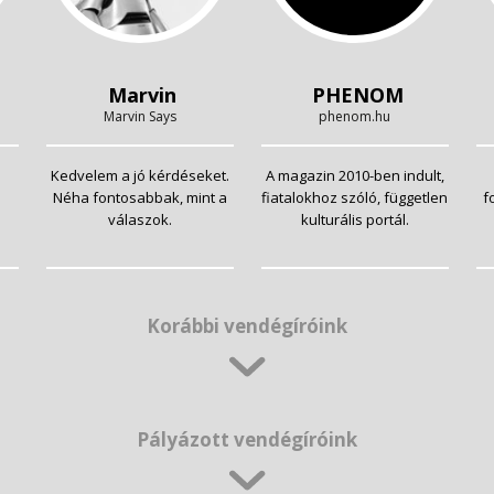
Marvin
PHENOM
Marvin Says
phenom.hu
Kedvelem a jó kérdéseket.
A magazin 2010-ben indult,
Néha fontosabbak, mint a
fiatalokhoz szóló, független
f
válaszok.
kulturális portál.
Korábbi vendégíróink
Pályázott vendégíróink