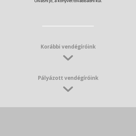
Olvasni jó, a könyvet továbbadni kúl.
Korábbi vendégíróink
Pályázott vendégíróink