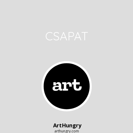
CSAPAT
ArtHungry
arthungry.com