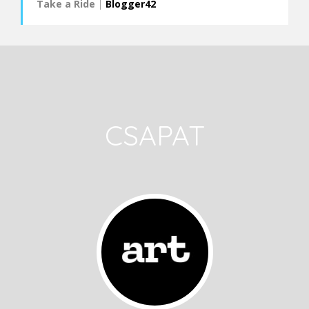
Take a Ride
|
Blogger42
CSAPAT